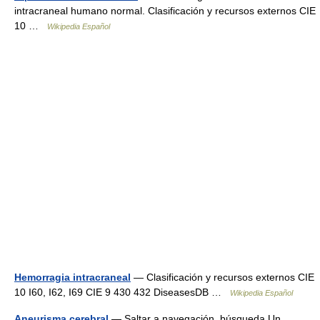
intracraneal humano normal. Clasificación y recursos externos CIE
10 …
Wikipedia Español
Hemorragia intracraneal
— Clasificación y recursos externos CIE
10 I60, I62, I69 CIE 9 430 432 DiseasesDB …
Wikipedia Español
Aneurisma cerebral
— Saltar a navegación, búsqueda Un