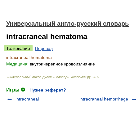
Универсальный англо-русский словарь
intracraneal hematoma
Толкование
Перевод
intracraneal hematoma
Медицина:
внутричерепное кровоизлияние
Универсальный англо-русский словарь
.
Академик.ру
.
2011
.
Игры ⚽
Нужен реферат?
intracraneal
intracraneal hemorrhage